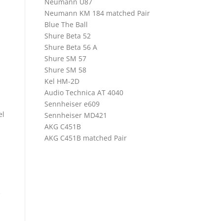
Neumann U87
Neumann KM 184 matched Pair
Blue The Ball
Shure Beta 52
Shure Beta 56 A
Shure SM 57
Shure SM 58
Kel HM-2D
Audio Technica AT 4040
Sennheiser e609
el
Sennheiser MD421
AKG C451B
AKG C451B matched Pair
e