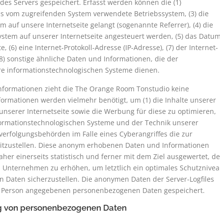
des Servers gespeichert. Erfasst werden können die (1)
s vom zugreifenden System verwendete Betriebssystem, (3) die
m auf unsere Internetseite gelangt (sogenannte Referrer), (4) die
stem auf unserer Internetseite angesteuert werden, (5) das Datu
e, (6) eine Internet-Protokoll-Adresse (IP-Adresse), (7) der Internet-
8) sonstige ähnliche Daten und Informationen, die der
re informationstechnologischen Systeme dienen.
nformationen zieht die The Orange Room Tonstudio keine
formationen werden vielmehr benötigt, um (1) die Inhalte unserer
te unserer Internetseite sowie die Werbung für diese zu optimieren,
nformationstechnologischen Systeme und der Technik unserer
fverfolgungsbehörden im Falle eines Cyberangriffes die zur
eitzustellen. Diese anonym erhobenen Daten und Informationen
r einerseits statistisch und ferner mit dem Ziel ausgewertet, d
 Unternehmen zu erhöhen, um letztlich ein optimales Schutznive
 Daten sicherzustellen. Die anonymen Daten der Server-Logfiles
ne Person angegebenen personenbezogenen Daten gespeichert.
g von personenbezogenen Daten