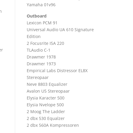
Yamaha 01v96
n
Outboard
Lexicon PCM 91
Universal Audio UA 610 Signature
Edition
2 Focusrite ISA 220
er
TLAudio C-1
Drawmer 1978
Drawmer 1973
Empirical Labs Distressor EL8X
Stereopaar
Neve 8803 Equalizer
Avalon U5 Stereopaar
Elysia Karacter 500
Elysia Nvelope 500
2 Moog The Ladder
2 dbx 530 Equalzer
2 dbx 560A Kompressoren