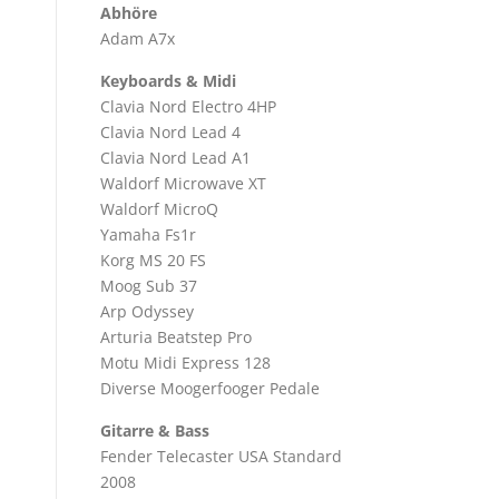
Abhöre
Adam A7x
d
Keyboards & Midi
Clavia Nord Electro 4HP
Clavia Nord Lead 4
Clavia Nord Lead A1
Waldorf Microwave XT
Waldorf MicroQ
Yamaha Fs1r
Korg MS 20 FS
Moog Sub 37
Arp Odyssey
Arturia Beatstep Pro
Motu Midi Express 128
Diverse Moogerfooger Pedale
Gitarre & Bass
Fender Telecaster USA Standard
2008