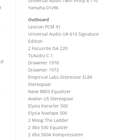
Universal Audio Twin Finity 4-710
z
Yamaha 01v96
Outboard
Lexicon PCM 91
Universal Audio UA 610 Signature
Edition
2 Focusrite ISA 220
TLAudio C-1
nd
Drawmer 1978
Drawmer 1973
Empirical Labs Distressor EL8X
Stereopaar
Neve 8803 Equalizer
Avalon U5 Stereopaar
Elysia Karacter 500
Elysia Nvelope 500
2 Moog The Ladder
2 dbx 530 Equalzer
2 dbx 560A Kompressoren