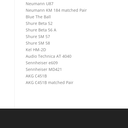
Neumann U87
Neumann KM 184 matched Pair
Blue The Ball
Shure Beta 52
Shure Beta 56 A
Shure SM 57
Shure SM 58
Kel HM-2D
Audio Technica AT 4040
Sennheiser e609
Sennheiser MD421
AKG C451B
AKG C451B matched Pair