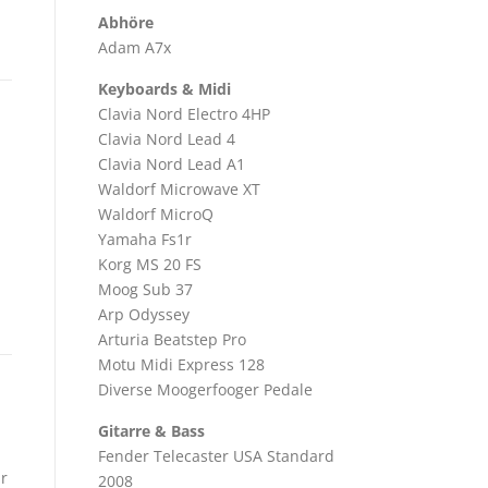
Abhöre
Adam A7x
Keyboards & Midi
Clavia Nord Electro 4HP
Clavia Nord Lead 4
Clavia Nord Lead A1
Waldorf Microwave XT
Waldorf MicroQ
Yamaha Fs1r
Korg MS 20 FS
Moog Sub 37
Arp Odyssey
Arturia Beatstep Pro
Motu Midi Express 128
Diverse Moogerfooger Pedale
Gitarre & Bass
Fender Telecaster USA Standard
ür
2008