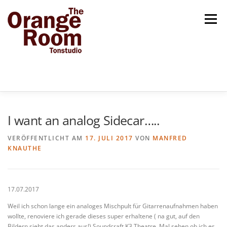
Zum
Inhalt
Menü
springen
HOME
TRADITION
INNOVATION
I want an analog Sidecar…..
VERÖFFENTLICHT AM
17. JULI 2017
VON
MANFRED
KNAUTHE
VERLÄSSLICHKEIT
KREATIVITÄT
BLOG
KONTAKT & IMPRESSUM
17.07.2017
Weil ich schon lange ein analoges Mischpult für Gitarrenaufnahmen haben
wollte, renoviere ich gerade dieses super erhaltene ( na gut, auf den
Bildern sieht das anders aus!) Soundcraft K3 Theatre. Mal sehen ob ich es