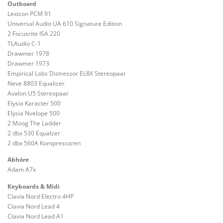
Outboard
Lexicon PCM 91
Universal Audio UA 610 Signature Edition
2 Focusrite ISA 220
TLAudio C-1
Drawmer 1978
Drawmer 1973
Empirical Labs Distressor EL8X Stereopaar
Neve 8803 Equalizer
Avalon U5 Stereopaar
Elysia Karacter 500
Elysia Nvelope 500
2 Moog The Ladder
2 dbx 530 Equalzer
2 dbx 560A Kompressoren
Abhöre
Adam A7x
Keyboards & Midi
Clavia Nord Electro 4HP
Clavia Nord Lead 4
Clavia Nord Lead A1